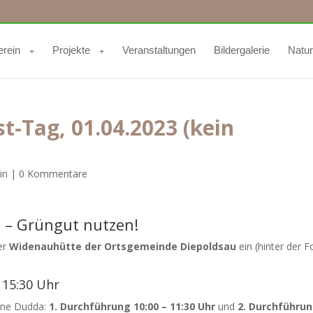
erein
Projekte
Veranstaltungen
Bildergalerie
Natu
-Tag, 01.04.2023 (kein
in
|
0 Kommentare
 – Grüngut nutzen!
er
Widenauhütte der Ortsgemeinde Diepoldsau
ein (hinter der F
s 15:30 Uhr
ine Dudda:
1. Durchführung 10:00 – 11:30 Uhr
und
2. Durchführun