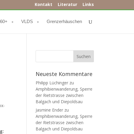
Kontakt
Literatur
Links
r60+
VLDS
Grenzerhäuschen
Neueste Kommentare
Philipp Lüchinger
zu
Amphibienwanderung, Sperre
der Rietstrasse zwischen
Balgach und Diepoldsau
ox-
Jasmine Ender
zu
Amphibienwanderung, Sperre
der Rietstrasse zwischen
Balgach und Diepoldsau
g: