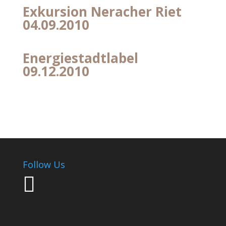
Exkursion Neracher Riet
04.09.2010
Energiestadtlabel
09.12.2010
Follow Us