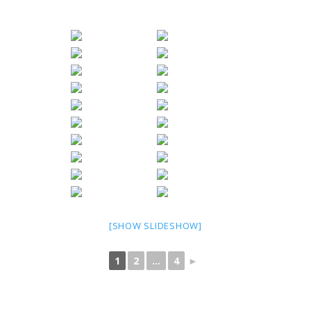
[SHOW SLIDESHOW]
1
2
...
4
►