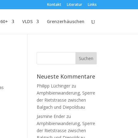
Kontakt
Literatur
Links
r60+
VLDS
Grenzerhäuschen
Neueste Kommentare
Philipp Lüchinger
zu
as
Amphibienwanderung, Sperre
der Rietstrasse zwischen
Balgach und Diepoldsau
Jasmine Ender
zu
Amphibienwanderung, Sperre
der Rietstrasse zwischen
Balgach und Diepoldsau