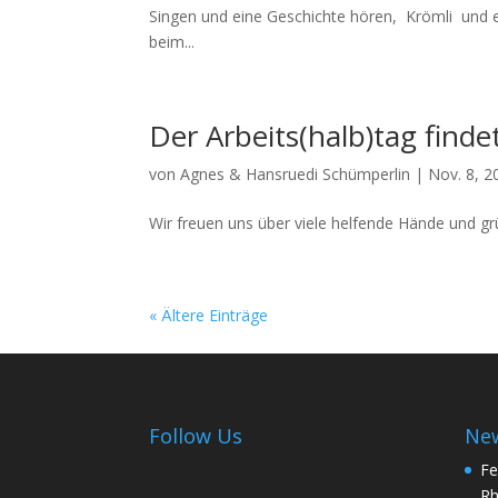
Singen und eine Geschichte hören, Krömli und e
beim...
Der Arbeits(halb)tag findet
von
Agnes & Hansruedi Schümperlin
|
Nov. 8, 2
Wir freuen uns über viele helfende Hände und grü
« Ältere Einträge
Follow Us
Ne
Fe
Rh