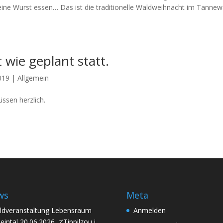
ine Wurst essen… Das ist die traditionelle Waldweihnacht im Tannewä
 wie geplant statt.
019
|
Allgemein
ssen herzlich.
ws
Meta
ldveranstaltung Lebensraum
Anmelden
eintal 20.06.2026, z’Tippilzou i