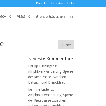
Kontakt
Literatur
Links
r60+
VLDS
Grenzerhäuschen
se
Neueste Kommentare
Philipp Lüchinger
zu
n
Amphibienwanderung, Sperre
der Rietstrasse zwischen
Balgach und Diepoldsau
Jasmine Ender
zu
Amphibienwanderung, Sperre
der Rietstrasse zwischen
Balgach und Diepoldsau