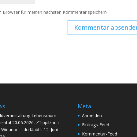
m Browser für meinen nächsten Kommentar speichern.
ws
Meta
ldveranstaltung Lebensraum
Anmelden
eintal 20.06.2026, z’Tippilzou i
Eintrags-Feed
 Widanou – do läabt’s
12. Juni
Kommentar-Feed
26