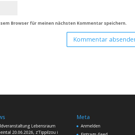
iesem Browser für meinen nächsten Kommentar speichern.
ws
Meta
ldveranstaltung Lebensraum
Anmelden
eintal 20.06.2026, z’Tippilzou i
Eintrags-Feed