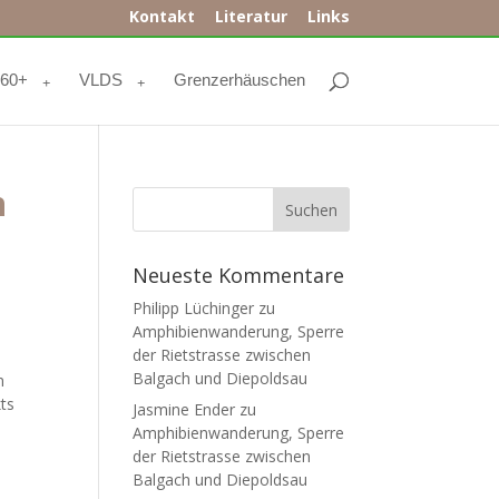
Kontakt
Literatur
Links
r60+
VLDS
Grenzerhäuschen
n
Neueste Kommentare
Philipp Lüchinger
zu
Amphibienwanderung, Sperre
der Rietstrasse zwischen
Balgach und Diepoldsau
n
ts
Jasmine Ender
zu
Amphibienwanderung, Sperre
der Rietstrasse zwischen
Balgach und Diepoldsau