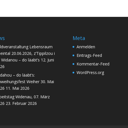
ws
Meta
ldveranstaltung Lebensraum
Anmelden
eintal 20.06.2026, z’Tippilzou i
Eintrags-Feed
 Widanou – do läabt’s
12. Juni
Kommentar-Feed
26
WordPress.org
dahou – do läabt’s:
nweihungsfest Weiher 30. Mai
26
11. Mai 2026
beitstag Widenau, 07. März
26
23. Februar 2026