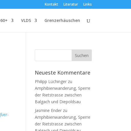
Kontakt
Literatur
Links
r60+
VLDS
Grenzerhäuschen
Neueste Kommentare
Philipp Lüchinger
zu
Amphibienwanderung, Sperre
der Rietstrasse zwischen
Balgach und Diepoldsau
Jasmine Ender
zu
fuer-
Amphibienwanderung, Sperre
der Rietstrasse zwischen
Balgach und Diepoldsau