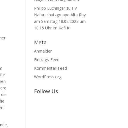
Philipp Lüchinger
zu
HV
Naturschutzgruppe Alta Rhy
am Samstag 18.02.2023 um
18:15 Uhr im Kafi K
her
Meta
Anmelden
Eintrags-Feed
um
Kommentar-Feed
für
WordPress.org
nen
rere
Follow Us
 die
die
en
ende,