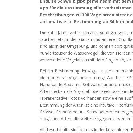
BirdLife Schweiz gibt gemeinsam mit dem
App für die Bestimmung aller verbreiteten
Beschreibungen zu 308 Vogelarten bietet d
automatisierte Bestimmung ab Bildern u
Die kalte Jahreszeit ist hervorragend geeignet,
tauchen jetzt in den Gärten und anderen Grünfl
sind als in der Umgebung, und können dort gut
hunderttausende Wasservögel, die von Norden h
verschiedene Vogelarten mit dem Singen an, so
Bei der Bestimmung der Vögel ist die neu erschie
die modernste Vogelbestimmungs-App für die Schw
Naturkunde-Apps und Software zur automatisier
Arten decken alle Vögel ab, die regelmässig in 
repräsentative Fotos vorhanden sowie eine ausfü
Bestimmung der Arten ist eine intuitive Filterf
Grösse, Grundfarbe und Schnabelform eines gesi
möglichen Arten, die weiter eingegrenzt werden
All diese Inhalte sind bereits in der kostenlose