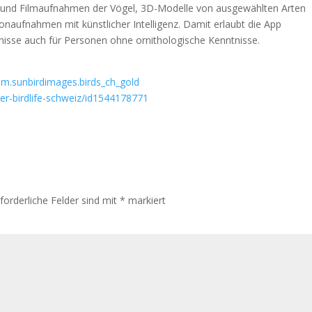
en und Filmaufnahmen der Vögel, 3D-Modelle von ausgewählten Arten
naufnahmen mit künstlicher Intelligenz. Damit erlaubt die App
sse auch für Personen ohne ornithologische Kenntnisse.
com.sunbirdimages.birds_ch_gold
r-birdlife-schweiz/id1544178771
rforderliche Felder sind mit
*
markiert