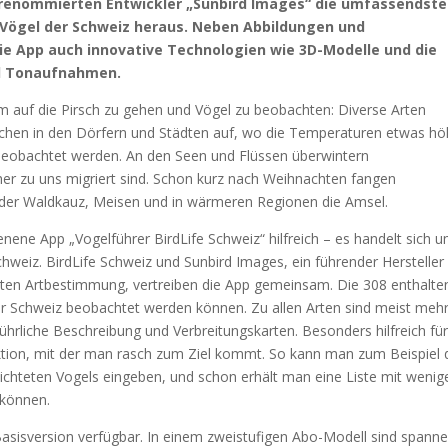
 renommierten Entwickler „Sunbird Images“ die umfassendste
 Vögel der Schweiz heraus. Neben Abbildungen und
ie App auch innovative Technologien wie 3D-Modelle und die
nd Tonaufnahmen.
 um auf die Pirsch zu gehen und Vögel zu beobachten: Diverse Arten
ächen in den Dörfern und Städten auf, wo die Temperaturen etwas hö
 beobachtet werden. An den Seen und Flüssen überwintern
er zu uns migriert sind. Schon kurz nach Weihnachten fangen
 der Waldkauz, Meisen und in wärmeren Regionen die Amsel.
nene App „Vogelführer BirdLife Schweiz“ hilfreich – es handelt sich 
eiz. BirdLife Schweiz und Sunbird Images, ein führender Hersteller 
ten Artbestimmung, vertreiben die App gemeinsam. Die 308 enthalte
der Schweiz beobachtet werden können. Zu allen Arten sind meist meh
hrliche Beschreibung und Verbreitungskarten. Besonders hilfreich für
unktion, mit der man rasch zum Ziel kommt. So kann man zum Beispiel 
chteten Vogels eingeben, und schon erhält man eine Liste mit wenig
 können.
n Basisversion verfügbar. In einem zweistufigen Abo-Modell sind spann